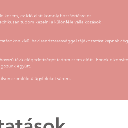
delkezem, ez idő alatt komoly hozzáértésre és
pecifikusan tudom kezelni a különféle vállalkozások
tatásokon kívül havi rendszerességgel tájékoztatást kapnak cégü
hosszú távú elégedettségét tartom szem előtt. Ennek bizonyít
olgozunk együtt.
ilyen szemléletű ügyfeleket várom.
tatások