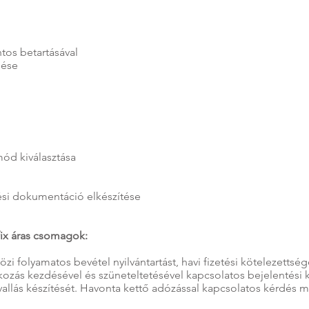
tos betartásával
dése
mód kiválasztása
ési dokumentáció elkészítése
fix áras csomagok:
i folyamatos bevétel nyilvántartást, havi fizetési kötelezettség
lkozás kezdésével és szüneteltetésével kapcsolatos bejelentési k
allás készítését. Havonta kettő adózással kapcsolatos kérdés m