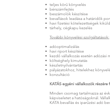
teljes körű könyvelés
bérszámfejtés
beszámolók készítése
bevallások leadása a határidők pon
havi fizetési kötelezettségek kikül
tárhely, cégkapu kezelés
További könyvelési szolgáltatások:
adóoptimalizálás
havi riport készítése
kezdő vállalkozás esetén adózási 
költséghely kimutatás
készletnyilvántartás
pályázatokhoz, hitelekhez könyvel
konzultáció
KATÁS egyéni vállalkozók részére 
Minden csomag tartalmazza az évköz
képviseletet a hatóságoknál. Válla
KATA bevallás és iparűzési adó bev