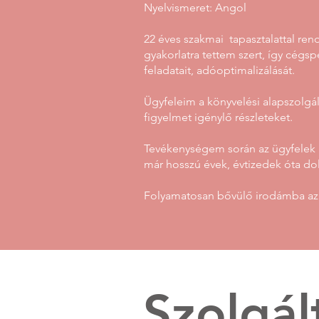
Nyelvismeret: Angol
22 éves szakmai tapasztalattal ren
gyakorlatra tettem szert, így cégs
feladatait, adóoptimalizálását.
Ügyfeleim a könyvelési alapszolgál
figyelmet igénylő részleteket.
Tevékenységem során az ügyfelek 
már hosszú évek, évtizedek óta d
Folyamatosan bővülő irodámba az 
Szolgál