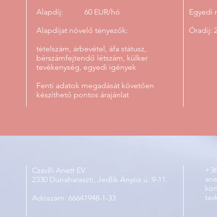
Alapdíj: 60 EUR/hó
Egyedi 
Alapdíjat növelő tényezők:
Óradíj: 
tételszám, árbevétel, áfa státusz,
bérszámfejtendő létszám, külker
tevékenység, egyedi igények
Fenti adatok megadását követően
készíthető pontos árajánlat
+36
Czédli Anett EV
ane
2330 Dunaharaszti, Jedlik Ányos u. 9-11.
kon
tav
Adószám: 66641948-1-33