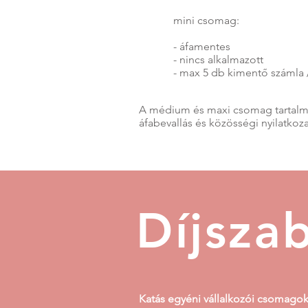
mini csomag:
- áfamentes
- nincs alkalmazott
- max 5 db kimentő számla
A médium és maxi csomag tartalmazza
áfabevallás és közösségi nyilatkoza
Díjsza
Katás egyéni vállalkozói csomago