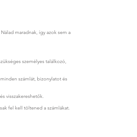
 Nálad maradnak, így azok sem a
.
 szükséges személyes találkozó,
 minden számlát, bizonylatot és
 és visszakereshetők.
ak fel kell töltened a számlákat.