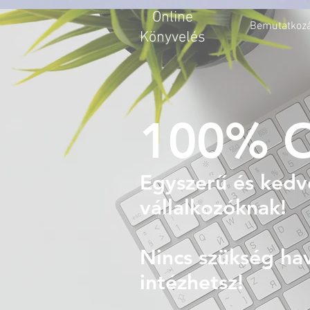
Online
Bemutatkoz
Könyvelés
100% O
Egyszerű és kedv
vállalkozóknak!
Nincs szükség hav
intézhetsz!