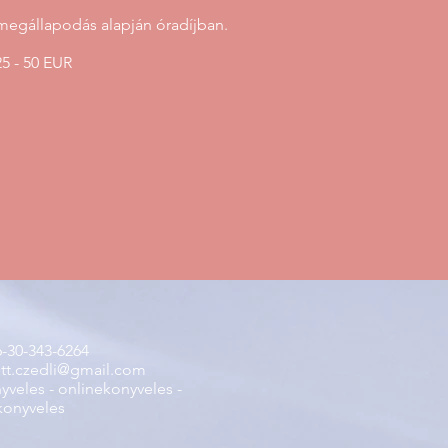
megállapodás alapján óradíjban.
25 - 50 EUR
-30-343-6264
tt.czedli@gmail.com
yveles - onlinekonyveles -
konyveles