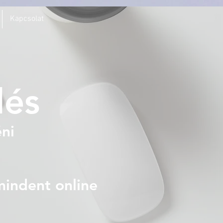
Kapcsolat
lés
ni
mindent online