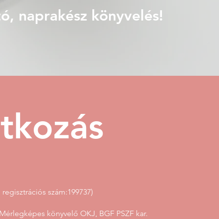
ó, naprakész könyvelés!
tkozás
regisztrációs szám:199737)
 Mérlegképes könyvelő OKJ, BGF PSZF kar.