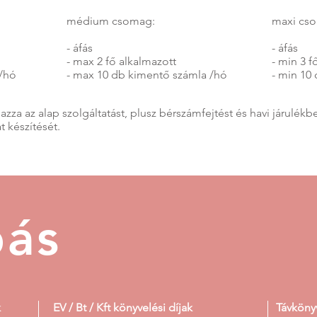
médium csomag:
maxi cs
- áfás
- áfás
- max 2 fő alkalmazott
- min 3 f
 /hó
- max 10 db kimentő számla /hó
- min 10
 az alap szolgáltatást, plusz bérszámfejtést és havi járulékbeva
t készítését.
bás
k
EV / Bt / Kft könyvelési díjak
Távkönyv