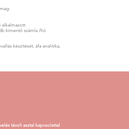
omag:
ő alkalmazott
 db kimentő számla /hó
llás készítését, áfa analitika,
elés távoli asztal kapcsolattal