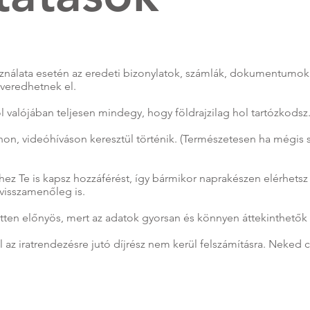
sználata esetén az eredeti bizonylatok, számlák, dokumentumok
veredhetnek el.
 valójában teljesen mindegy, hogy földrajzilag hol tartózkodsz
onon, videóhíváson keresztül történik. (Természetesen ha mégis
hez Te is kapsz hozzáférést, így bármikor naprakészen elérhetsz
visszamenőleg is.
etten előnyös, mert az adatok gyorsan és könnyen áttekinthetők
 az iratrendezésre jutó díjrész nem kerül felszámításra. Neked cs