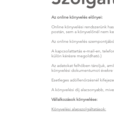
Az online könyvelés előnyei:
Online könyvelési rendszerünk ha
postán, sem a könyvelőnél nem ke
Az online könyvelés szempontjából
A kapcsolattartás e-mail-en, telef
külön kérésre megoldható.)
Az adatokat felhőben tároljuk, ami
könyvelési dokumentumot évekre 
Esetleges adóllenőrzésnél kifejez
A könyvelési díj alacsonyabb, mivel
Vállalkozások könyvelése:
Könyvelési alapszolgáltatások: