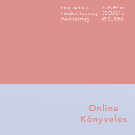
mini csomag: 25 EUR/hó
médium csomag: 35 EUR/hó
maxi csomag: 45 EUR/hó
Online
Könyvelés