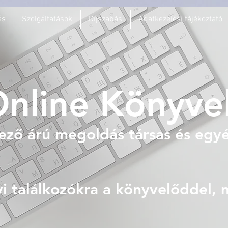
ás
Szolgáltatások
Díjszabás
Adatkezelési tájékoztató
nline Könyve
ező árú megoldás társas és egyé
i találkozókra a könyvelőddel, 